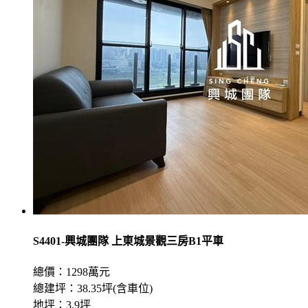
S4401-興城團隊 上東城景觀三房B1平車
總價：1298萬元
總建坪：38.35坪(含車位)
地坪：3.9坪