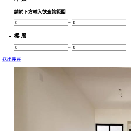
請於下方輸入欲查詢範圍
~
樓 層
~
送出搜尋