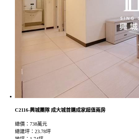
C2116-興城團隊 成大城首購成家超值兩房
總價：738萬元
總建坪：23.78坪
地坪：1.74坪