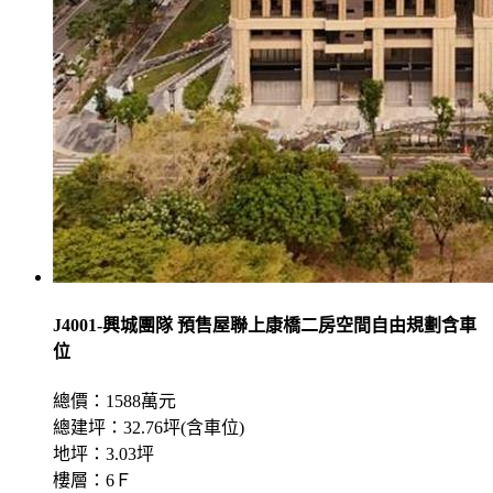
J4001-興城團隊 預售屋聯上康橋二房空間自由規劃含車
位
總價：1588萬元
總建坪：32.76坪(含車位)
地坪：3.03坪
樓層：6Ｆ