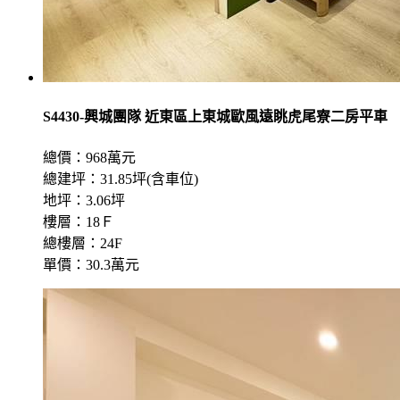
S4430-興城團隊 近東區上東城歐風遠眺虎尾寮二房平車
總價：968萬元
總建坪：31.85坪(含車位)
地坪：3.06坪
樓層：18Ｆ
總樓層：24F
單價：30.3萬元