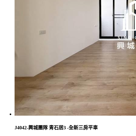
J4042-興城團隊 青石居3 -全新三房平車