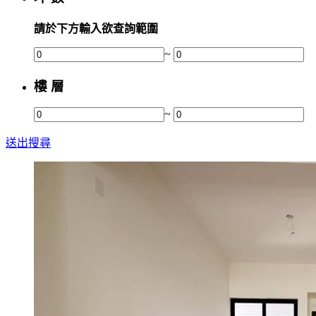
請於下方輸入欲查詢範圍
~
樓 層
~
送出搜尋