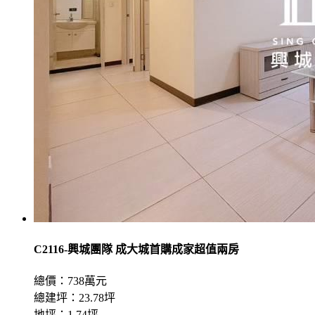
C2116-興城團隊 成大城首購成家超值兩房
總價：738萬元
總建坪：23.78坪
地坪：1.74坪