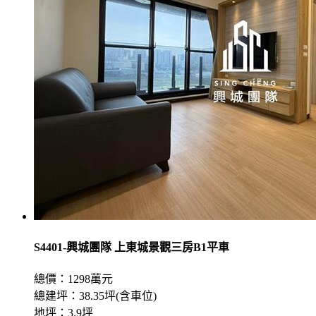
S4401-興城團隊 上東城景觀三房B1平車
總價：1298萬元
總建坪：38.35坪(含車位)
地坪：3.9坪