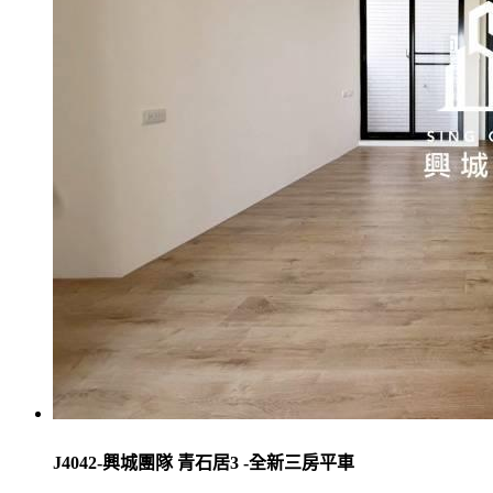
J4042-興城團隊 青石居3 -全新三房平車