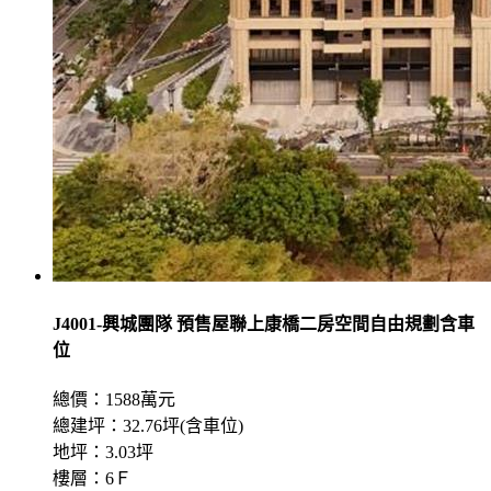
J4001-興城團隊 預售屋聯上康橋二房空間自由規劃含車
位
總價：1588萬元
總建坪：32.76坪(含車位)
地坪：3.03坪
樓層：6Ｆ