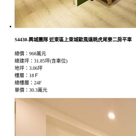
S4430-興城團隊 近東區上東城歐風遠眺虎尾寮二房平車
總價：968萬元
總建坪：31.85坪(含車位)
地坪：3.06坪
樓層：18Ｆ
總樓層：24F
單價：30.3萬元