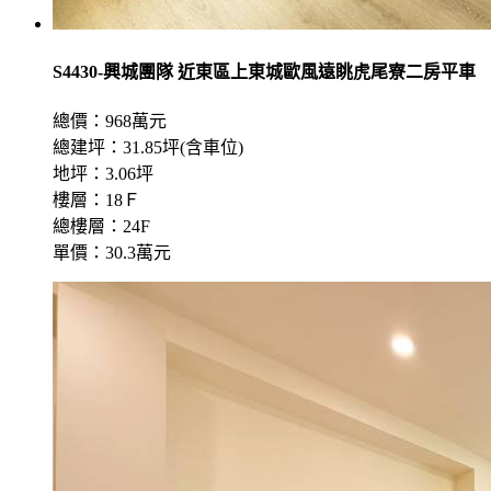
S4430-興城團隊 近東區上東城歐風遠眺虎尾寮二房平車
總價：968萬元
總建坪：31.85坪(含車位)
地坪：3.06坪
樓層：18Ｆ
總樓層：24F
單價：30.3萬元