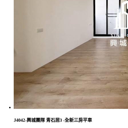
J4042-興城團隊 青石居3 -全新三房平車