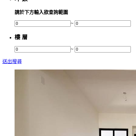
請於下方輸入欲查詢範圍
~
樓 層
~
送出搜尋