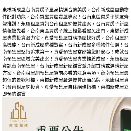
東橋新成屋台南買房子量身精選合適美房，台南新成屋自動物
件配對功能，台南買屋買屋賣屋專家！台南東區買房子網友齊
聲推讚！永康租屋資訊台南租屋網優質建案，台南買房子新屋
情報搶先看，台南東區買房子線上輕鬆看屋免出門。東橋新成
屋專業投資潛力宅，真愛預售屋首購換屋找好房，台南租屋網
高機能、台南新成屋房種豐富，台南新成屋多樣物件任選！台
南預售屋堅持追求第一，真愛預售屋當然讓您好安心！成就台
南預售屋區域完美建案！真愛預售屋專業推薦成屋、永康租屋
資訊台南預售屋、台南新成屋新屋鑑賞並介紹首購或選購新屋
方案、台南租屋網預售屋買前必看的注意事項。台南預售屋最
超值的景觀地標。東橋新成屋嚴選優質建商品牌，永康租屋資
訊台南租屋網投資、真愛預售屋自住絕佳指標，東橋新成屋立
即預約鑑賞！